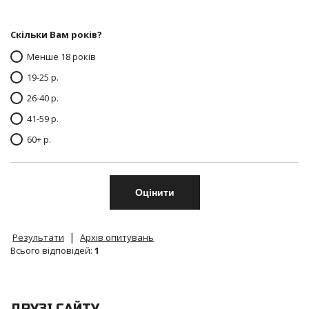
Скільки Вам років?
Менше 18 років
19-25 р.
26-40 р.
41-59 р.
60+ р.
|
Результати
Архів опитувань
Всього відповідей:
1
ДРУЗІ САЙТУ