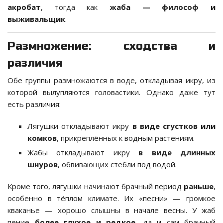
акробат
, тогда как
жаба — философ и
выживальщик
.
Размножение: сходства и
различия
Обе группы размножаются в воде, откладывая икру, из
которой вылупляются головастики. Однако даже тут
есть различия:
Лягушки откладывают икру
в виде сгустков или
комков
, прикреплённых к водным растениям.
Жабы откладывают икру
в виде длинных
шнуров
, обвивающих стебли под водой.
Кроме того, лягушки начинают брачный период
раньше
,
особенно в тёплом климате. Их «песни» — громкое
кваканье — хорошо слышны в начале весны. У жаб
пение
более глухое и редкое
, да и сам брачный