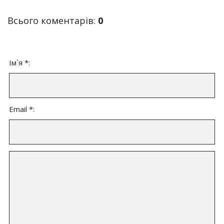
Всього коментарів
:
0
Ім`я *:
Email *: