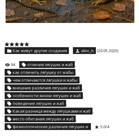
Как живут другие создания
alex_Is
(20.05.2025)
94
отличия лягушек и жаб
,
как отличить лягушку от жабы
,
чем отличаются лягушки и жабы
,
внешние различия лягушек и жаб
,
особенности жизни лягушек и жаб
,
поведение лягушек и жаб
,
Какая разница между лягушками и жаб
,
место обитания лягушек и жаб
,
физиологические различия лягушек и
5.0
/
4