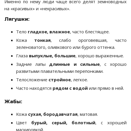
Именно по нему люди чаще всего делят земноводных
на «красивых» и «некрасивых».
Лягушки:
Тело
гладкое, влажное
, часто блестящее.
Кожа
тонкая
, слабо ороговевшая, часто
зеленоватого, оливкового или бурого оттенка.
Глаза
выпуклые, большие
, хорошо выраженные.
Задние лапы
длинные и сильные
, с хорошо
развитыми плавательными перепонками.
Телосложение
стройное
, легкое.
Часто находятся
рядом с водой
или прямо в ней.
Жабы:
Кожа
сухая, бородавчатая
, матовая.
Цвет
бурый, серый, болотный
, с хорошей
маскировкой.