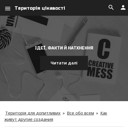
search
person
menu
Територія цікавості
ІДЕЇ, ФАКТИ Й НАТХНЕННЯ
Читати далі
Територія для допитливих
»
Все обо всем
»
Как
живут другие создания