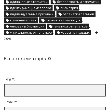
одинаковые отпечатки
,
безопасность и отпечатки
,
идентификация человека
,
биометрия
,
индивидуальные признаки
,
отпечатки пальцев
,
криминалистика
,
отпечатки близнецов
,
человек и биометрия
,
генетика отпечатков
,
уникальность отпечатков
,
узоры на пальцах
0.0
/
0
Всього коментарів
:
0
Ім`я *:
Email *: