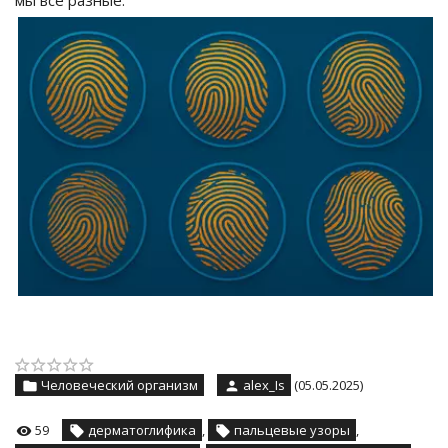
Человеческий организм
alex_Is
(05.05.2025)
59
дерматоглифика
,
пальцевые узоры
,