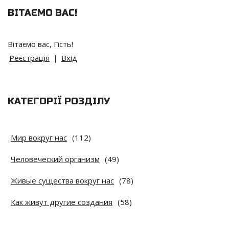
ВІТАЄМО ВАС
!
Вітаємо вас
,
Гість
!
Реєстрація
|
Вхід
КАТЕГОРІЇ РОЗДІЛУ
Мир вокруг нас
(112)
Человеческий организм
(49)
Живые существа вокруг нас
(78)
Как живут другие создания
(58)