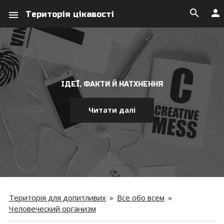
search
person
menu
Територія цікавості
ІДЕЇ, ФАКТИ Й НАТХНЕННЯ
Читати далі
Територія для допитливих
»
Все обо всем
»
Человеческий организм