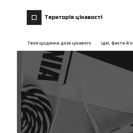
Територія цікавості
Твоя щоденна доза цікавого
Ідеї, факти й 