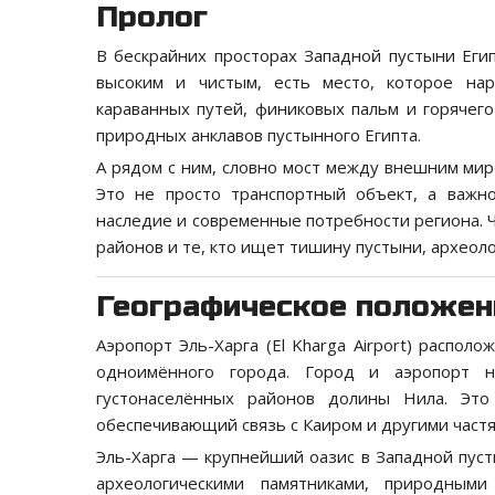
Пролог
В бескрайних просторах Западной пустыни Егип
высоким и чистым, есть место, которое на
караванных путей, финиковых пальм и горячег
природных анклавов пустынного Египта.
А рядом с ним, словно мост между внешним ми
Это не просто транспортный объект, а важно
наследие и современные потребности региона. 
районов и те, кто ищет тишину пустыни, археол
Географическое положен
Аэропорт Эль-Харга (El Kharga Airport) распол
одноимённого города. Город и аэропорт н
густонаселённых районов долины Нила. Это
обеспечивающий связь с Каиром и другими частя
Эль-Харга — крупнейший оазис в Западной пуст
археологическими памятниками, природным