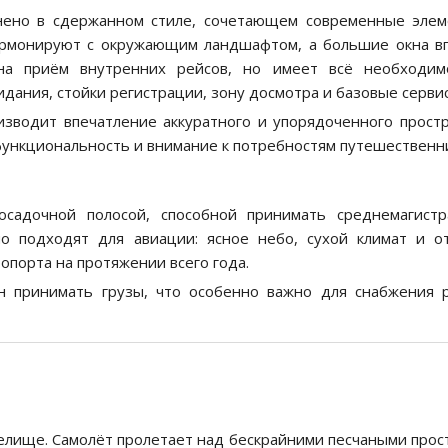
лнено в сдержанном стиле, сочетающем современные эле
армонируют с окружающим ландшафтом, а большие окна в
 на приём внутренних рейсов, но имеет всё необходим
дания, стойки регистрации, зону досмотра и базовые серви
зводит впечатление аккуратного и упорядоченного простр
 функциональность и внимание к потребностям путешественн
посадочной полосой, способной принимать среднемагист
о подходят для авиации: ясное небо, сухой климат и о
опорта на протяжении всего года.
ен принимать грузы, что особенно важно для снабжения 
релище. Самолёт пролетает над бескрайними песчаными прос