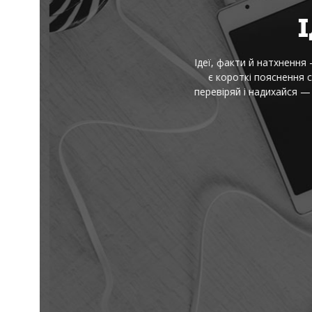
І
Ідеї, факти й натхнення — 
є короткі пояснення скл
перевіряй і надихайся — 