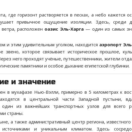
та, где горизонт растворяется в песках, а небо кажется о
рушает привычное ощущение изоляции. Здесь, среди д
о ветра, расположен
оазис Эль-Харга
— один из самых зн
ром и этим удивительным уголком, находится
аэропорт Эль
е звено, которое связывает историческое прошлое, кул
Через него проходят учёные, путешественники, жители отд
огические памятники и особое дыхание египетской глубинки.
ие и значение
ожен в мухафазе Нью-Вэлли, примерно в 5 километрах к вос
аходятся в центральной части Западной пустыни, вд
 один из важнейших транспортных узлов для всего ре
ми страны.
ыне, а также административный центр региона, известного
и источниками и уникальным климатом. Здесь сосредо