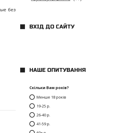
рые без
ВХІД ДО САЙТУ
НАШЕ ОПИТУВАННЯ
Скільки Вам років?
Менше 18 років
19-25 р.
26-40 р.
41-59 р.
60+ р.