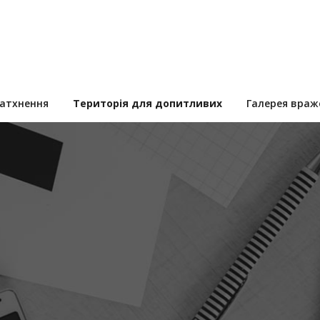
натхнення
Територія для допитливих
Галерея враж