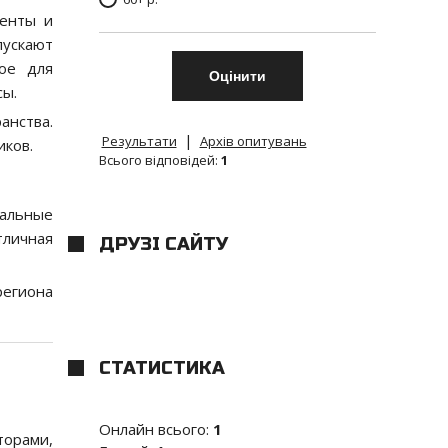
менты и
пускают
ое для
сы.
анства.
|
Результати
Архів опитувань
иков.
Всього відповідей:
1
ральные
тличная
ДРУЗІ САЙТУ
региона
СТАТИСТИКА
Онлайн всього:
1
торами,