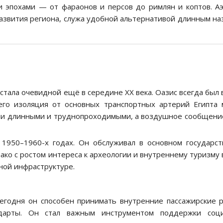
и эпохами — от фараонов и персов до римлян и коптов. А
развития региона, служа удобной альтернативой длинным н
стала очевидной ещё в середине XX века. Оазис всегда был
 его изоляция от основных транспортных артерий Египта
ли длинными и труднопроходимыми, а воздушное сообщени
1950–1960-х годах. Он обслуживал в основном государс
ко с ростом интереса к археологии и внутреннему туризму 
ной инфраструктуре.
егодня он способен принимать внутренние пассажирские 
дарты. Он стал важным инструментом поддержки соци