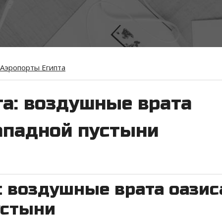
Аэропорты Египта
га: воздушные врата
Западной пустыни
: воздушные врата оазис
устыни