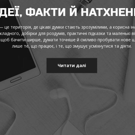
ДЕЇ, ФАКТИ Й НАТХНЕН
це територія, де цікаві думки стають зрозумілими, а корисна інф
адного, добірки для роздумів, практичні підказки та маленькі від
щоб бачити ширше, думати точніше й сміливо пробувати нове щод
лише те, що працює, і те, що змушує усміхнутися та діяти.
Читати далі