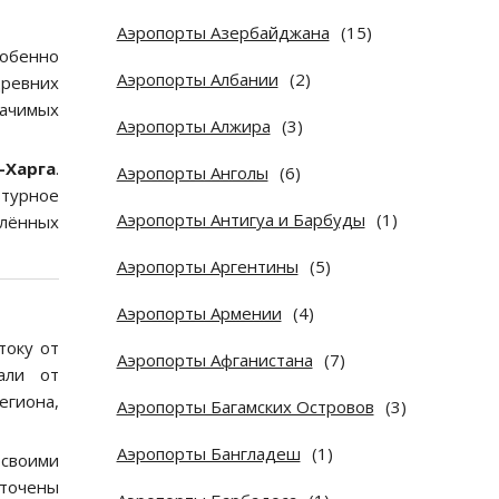
Аэропорты Азербайджана
(15)
собенно
Аэропорты Албании
(2)
ревних
ачимых
Аэропорты Алжира
(3)
-Харга
.
Аэропорты Анголы
(6)
ьтурное
Аэропорты Антигуа и Барбуды
(1)
алённых
Аэропорты Аргентины
(5)
Аэропорты Армении
(4)
току от
Аэропорты Афганистана
(7)
али от
гиона,
Аэропорты Багамских Островов
(3)
Аэропорты Бангладеш
(1)
 своими
точены