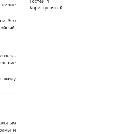
Гостей:
1
и жилые
Користувачів:
0
ни. Это
койный,
гиона,
большие
ссажиру
альным
храмы и