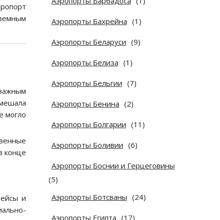
Аэропорты Барбадоса
(1)
эропорт
аземным
Аэропорты Бахрейна
(1)
Аэропорты Беларуси
(9)
Аэропорты Белиза
(1)
Аэропорты Бельгии
(7)
 важным
 мешала
Аэропорты Бенина
(2)
е могло
Аэропорты Болгарии
(11)
твенные
Аэропорты Боливии
(6)
в конце
Аэропорты Боснии и Герцеговины
(5)
Аэропорты Ботсваны
(24)
рейсы и
ально-
Аэропорты Египта
(17)