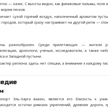
ятно — оазис. С высоты видно, как финиковые пальмы, поля 
 морем песков.
тречает сухой горячий воздух, наполненный ароматом пусты
 городов, который сразу настраивает на другой ритм — спо
чень разнообразен. Среди прилетающих — жители ре
легации, археологи, учёные, исследователи, а также не
са и Западной пустыни.
рактер региона: здесь нет спешки, а внимание к каждому па
ледие
ам
порт Эль-Харга важен, является его близость к уник
аходятся остатки римских укреплений, древние дороги, 