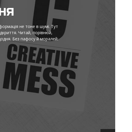
НЯ
ормація не тоне в шумі. Тут
криття. Читай, порівнюй,
ня. Без пафосу й моралей: