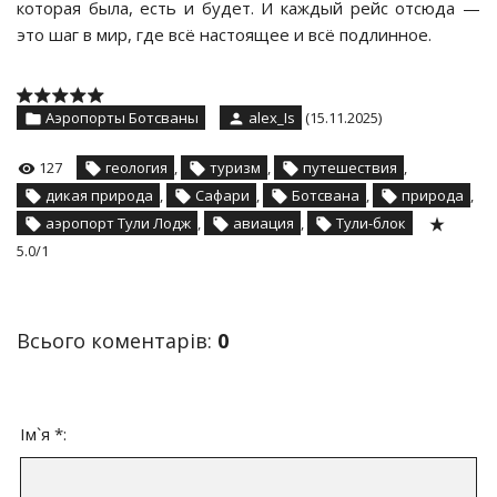
которая была, есть и будет. И каждый рейс отсюда —
это шаг в мир, где всё настоящее и всё подлинное.
Аэропорты Ботсваны
alex_Is
(15.11.2025)
127
геология
,
туризм
,
путешествия
,
дикая природа
,
Сафари
,
Ботсвана
,
природа
,
аэропорт Тули Лодж
,
авиация
,
Тули-блок
5.0
/
1
Всього коментарів
:
0
Ім`я *: