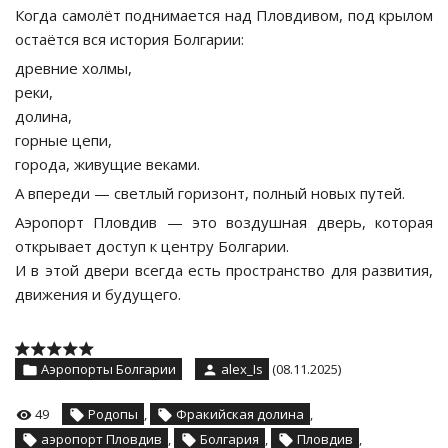
Когда самолёт поднимается над Пловдивом, под крылом
остаётся вся история Болгарии:
древние холмы,
реки,
долина,
горные цепи,
города, живущие веками.
А впереди — светлый горизонт, полный новых путей.
Аэропорт Пловдив — это воздушная дверь, которая
открывает доступ к центру Болгарии.
И в этой двери всегда есть пространство для развития,
движения и будущего.
Аэропорты Болгарии
alex_Is
(08.11.2025)
49
Родопы
,
Фракийская долина
,
аэропорт Пловдив
,
Болгария
,
Пловдив
,