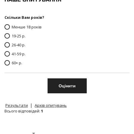
Скільки Вам років?
Менше 18 років
19-25 р.
26-40 р.
41-59 р.
60+ р.
|
Результати
Архів опитувань
Всього відповідей:
1