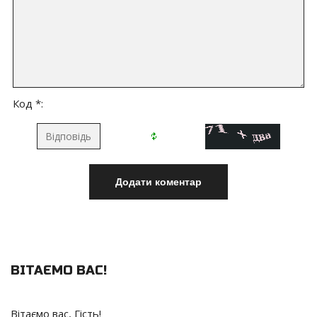
Код *:
ВІТАЄМО ВАС
!
Вітаємо вас
,
Гість
!