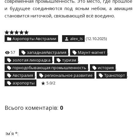
современная промышленность. Это место, где прошлое
и будущее соединяются под ясным небом, а авиация
становится ниточкой, связывающей всё воедино.
Аэропорты Австралии
alex_Is
(12.10.2025)
57
западнаяАвстралия
,
Маунт-магнет
,
золотая лихорадка
,
туризм
,
горнодобывающая промышленность
,
история
,
Австралия
,
региональное развитие
,
Транспорт
,
аэропорты
5.0
/
2
Всього коментарів
:
0
Ім`я *: