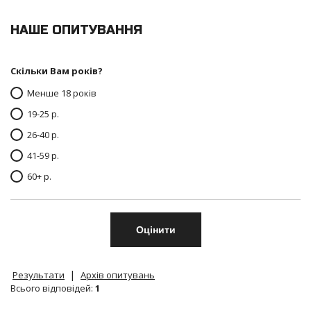
НАШЕ ОПИТУВАННЯ
Скільки Вам років?
Менше 18 років
19-25 р.
26-40 р.
41-59 р.
60+ р.
|
Результати
Архів опитувань
Всього відповідей:
1