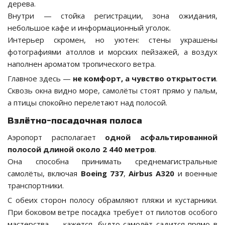
дерева.
Внутри — стойка регистрации, зона ожидания,
небольшое кафе и информационный уголок.
Интерьер скромен, но уютен: стены украшены
фотографиями атоллов и морских пейзажей, а воздух
наполнен ароматом тропического ветра.
Главное здесь —
не комфорт, а чувство открытости
.
Сквозь окна видно море, самолёты стоят прямо у пальм,
а птицы спокойно перелетают над полосой.
Взлётно-посадочная полоса
Аэропорт располагает
одной асфальтированной
полосой длиной около 2 440 метров
.
Она способна принимать среднемагистральные
самолёты, включая
Boeing 737
,
Airbus A320
и военные
транспортники.
С обеих сторон полосу обрамляют пляжи и кустарники.
При боковом ветре посадка требует от пилотов особого
мастерства — кажется, будто самолёт садится прямо в