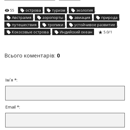
55
острова
,
туризм
,
экология
,
Австралия
,
аэропорты
,
авиация
,
природа
,
путешествия
,
тропики
,
устойчивое развитие
,
Кокосовые острова
,
Индийский океан
5.0
/
1
Всього коментарів
:
0
Ім`я *:
Email *: