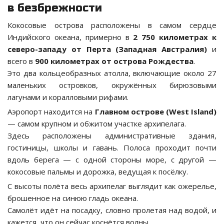
в безбрежности
Кокосовые острова расположены в самом сердце
Индийского океана, примерно в
2 750 километрах к
северо-западу от Перта (Западная Австралия)
и
всего в
900 километрах от острова Рождества
.
Это два кольцеобразных атолла, включающие около 27
маленьких островков, окружённых бирюзовыми
лагунами и коралловыми рифами.
Аэропорт находится на
Главном острове (West Island)
— самом крупном и обжитом участке архипелага.
Здесь расположены административные здания,
гостиницы, школы и гавань. Полоса проходит почти
вдоль берега — с одной стороны море, с другой —
кокосовые пальмы и дорожка, ведущая к посёлку.
С высоты полёта весь архипелаг выглядит как ожерелье,
брошенное на синюю гладь океана.
Самолёт идёт на посадку, словно пролетая над водой, и
кажется, что он сейчас коснётся волны.