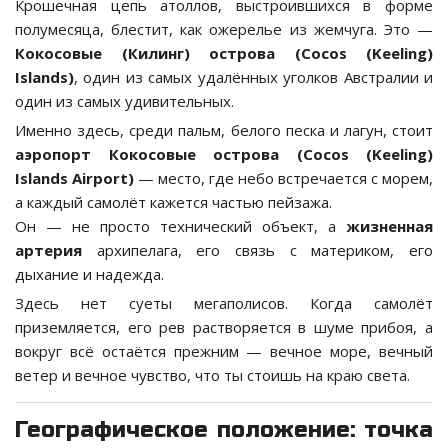
Крошечная цепь атоллов, выстроившихся в форме
полумесяца, блестит, как ожерелье из жемчуга. Это —
Кокосовые (Килинг) острова (Cocos (Keeling)
Islands)
, один из самых удалённых уголков Австралии и
один из самых удивительных.
Именно здесь, среди пальм, белого песка и лагун, стоит
аэропорт Кокосовые острова (Cocos (Keeling)
Islands Airport)
— место, где небо встречается с морем,
а каждый самолёт кажется частью пейзажа.
Он — не просто технический объект, а
жизненная
артерия
архипелага, его связь с материком, его
дыхание и надежда.
Здесь нет суеты мегаполисов. Когда самолёт
приземляется, его рев растворяется в шуме прибоя, а
вокруг всё остаётся прежним — вечное море, вечный
ветер и вечное чувство, что ты стоишь на краю света.
Географическое положение: точка