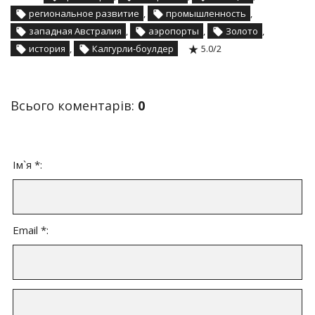
региональное развитие
,
промышленность
,
западная Австралия
,
аэропорты
,
Золото
,
история
,
Калгурли-боулдер
5.0
/
2
Всього коментарів
:
0
Ім`я *:
Email *: