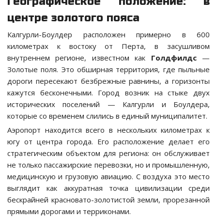
Географическое положение: в
центре золотого пояса
Калгурли-Боулдер расположен примерно в 600
километрах к востоку от Перта, в засушливом
внутреннем регионе, известном как
Голдфилдс
—
Золотые поля. Это обширная территория, где пыльные
дороги пересекают безбрежные равнины, а горизонты
кажутся бесконечными. Город возник на стыке двух
исторических поселений — Калгурли и Боулдера,
которые со временем слились в единый муниципалитет.
Аэропорт находится всего в нескольких километрах к
югу от центра города. Его расположение делает его
стратегическим объектом для региона: он обслуживает
не только пассажирские перевозки, но и промышленную,
медицинскую и грузовую авиацию. С воздуха это место
выглядит как аккуратная точка цивилизации среди
бескрайней красновато-золотистой земли, прорезанной
прямыми дорогами и терриконами.