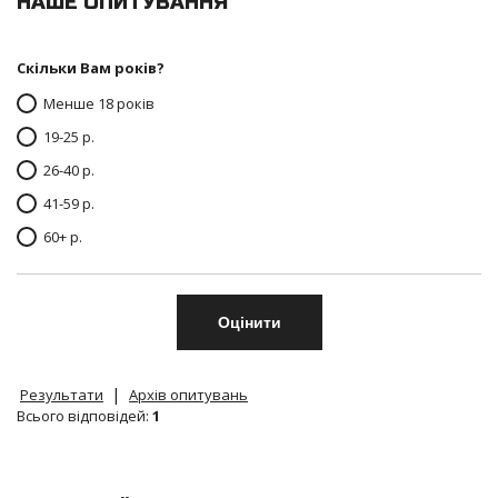
НАШЕ ОПИТУВАННЯ
Скільки Вам років?
Менше 18 років
19-25 р.
26-40 р.
41-59 р.
60+ р.
|
Результати
Архів опитувань
Всього відповідей:
1