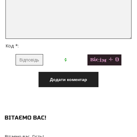
Код *:
ВІТАЄМО ВАС
!
Вітаємо вас
,
Гість
!