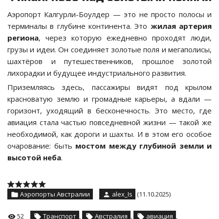
Аэропорт Калгурли-Боулдер — это не просто полосы и
терминалы в глубине континента. Это
жилая артерия
региона
, через которую ежедневно проходят люди,
грузы и идеи. Он соединяет золотые поля и мегаполисы,
шахтёров и путешественников, прошлое золотой
лихорадки и будущее индустриального развития.
Приземляясь здесь, пассажиры видят под крылом
красноватую землю и громадные карьеры, а вдали —
горизонт, уходящий в бесконечность. Это место, где
авиация стала частью повседневной жизни — такой же
необходимой, как дороги и шахты. И в этом его особое
очарование: быть
мостом между глубиной земли и
высотой неба
.
Аэропорты Австралии
alex_Is
(11.10.2025)
52
Транспорт
,
Австралия
,
авиация
,