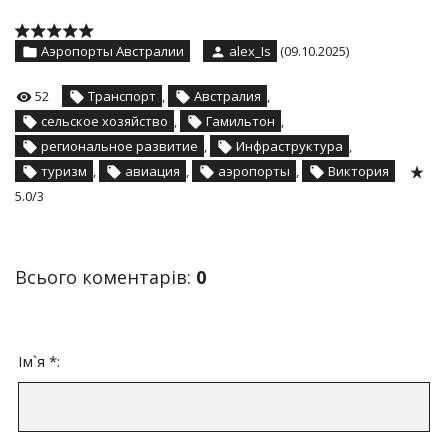
Аэропорты Австралии
alex_Is
(09.10.2025)
52
Транспорт
,
Австралия
,
сельское хозяйство
,
Гамильтон
,
региональное развитие
,
Инфраструктура
,
туризм
,
авиация
,
аэропорты
,
Виктория
5.0
/
3
Всього коментарів
:
0
Ім`я *: